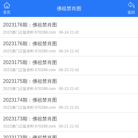
佛祖禁肖图
首页
返回
2023176期：佛祖禁肖图
2023澳门正版资料 670288.com
06-24 21:42
2023176期：佛祖禁肖图
2023澳门正版资料 670288.com
06-24 21:42
2023175期：佛祖禁肖图
2023澳门正版资料 670288.com
06-23 21:42
2023175期：佛祖禁肖图
2023澳门正版资料 670288.com
06-23 21:42
2023174期：佛祖禁肖图
2023澳门正版资料 670288.com
06-22 21:41
2023173期：佛祖禁肖图
2023澳门正版资料 670288.com
06-21 21:42
2023173期：佛祖禁肖图