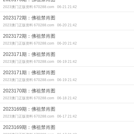
2023澳门正版资料 670288.com
06-21 21:42
2023172期：佛祖禁肖图
2023澳门正版资料 670288.com
06-20 21:42
2023172期：佛祖禁肖图
2023澳门正版资料 670288.com
06-20 21:42
2023171期：佛祖禁肖图
2023澳门正版资料 670288.com
06-19 21:42
2023171期：佛祖禁肖图
2023澳门正版资料 670288.com
06-19 21:42
2023170期：佛祖禁肖图
2023澳门正版资料 670288.com
06-18 21:42
2023169期：佛祖禁肖图
2023澳门正版资料 670288.com
06-17 21:42
2023169期：佛祖禁肖图