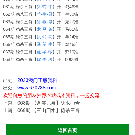
061期:稳杀三肖【
猪-蛇-牛
】开：鸡46准
062期:稳杀三肖【
羊-牛-鼠
】开：牛30错
063期:稳杀三肖【
猪-猴-鼠
】开：龙27准
064期:稳杀三肖【
龙-马-兔
】开：马01错
065期:稳杀三肖【
鼠-蛇-马
】开：羊24准
066期:稳杀三肖【
马-鼠-牛
】开：鸡46准
067期:稳杀三肖【
虎-羊-猴
】开：鸡10准
068期:稳杀三肖【
虎-牛-猴
】开：0000准
出处：
2023澳门正版资料
出处：
www.670288.com
欢迎向您的朋友推荐本站或本资料，一起交流！
下篇：068期:【含笑九泉】决杀㈡合
上篇：068期:【三山四水】稳杀三肖
返回首页