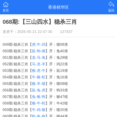
香港精华区
首页
返回
068期:【三山四水】稳杀三肖
发表于：2026-05-21 22:47:30
127437
049期:稳杀三肖【
虎-牛-鸡
】开：猪08准
050期:稳杀三肖【
鼠-狗-猪
】开：兔40准
051期:稳杀三肖【
龙-马-兔
】开：兔28错
052期:稳杀三肖【
马-龙-羊
】开：鸡22准
053期:稳杀三肖【
猴-虎-牛
】开：鼠19准
054期:稳杀三肖【
牛-猴-蛇
】开：兔16准
055期:稳杀三肖【
猴-羊-猪
】开：猪08错
056期:稳杀三肖【
鼠-兔-虎
】开：狗33准
057期:稳杀三肖【
兔-猴-狗
】开：猴47错
058期:稳杀三肖【
猴-牛-蛇
】开：牛42错
059期:稳杀三肖【
牛-鸡-猴
】开：猪20准
060期:稳杀三肖【
蛇-兔-狗
】开：猪44准