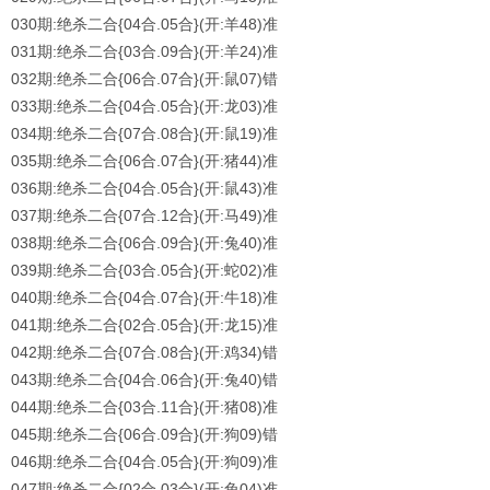
030期:绝杀二合{04合.05合}(开:羊48)准
031期:绝杀二合{03合.09合}(开:羊24)准
032期:绝杀二合{06合.07合}(开:鼠07)错
033期:绝杀二合{04合.05合}(开:龙03)准
034期:绝杀二合{07合.08合}(开:鼠19)准
035期:绝杀二合{06合.07合}(开:猪44)准
036期:绝杀二合{04合.05合}(开:鼠43)准
037期:绝杀二合{07合.12合}(开:马49)准
038期:绝杀二合{06合.09合}(开:兔40)准
039期:绝杀二合{03合.05合}(开:蛇02)准
040期:绝杀二合{04合.07合}(开:牛18)准
041期:绝杀二合{02合.05合}(开:龙15)准
042期:绝杀二合{07合.08合}(开:鸡34)错
043期:绝杀二合{04合.06合}(开:兔40)错
044期:绝杀二合{03合.11合}(开:猪08)准
045期:绝杀二合{06合.09合}(开:狗09)错
046期:绝杀二合{04合.05合}(开:狗09)准
047期:绝杀二合{02合.03合}(开:兔04)准