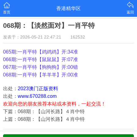
香港精华区
首页
返回
068期：【淡然面对】一肖平特
发表于：2026-05-21 22:47:21
162532
065期:一肖平特【鸡鸡鸡】开:34准
066期:一肖平特【鼠鼠鼠】开:07准
067期:一肖平特【狗狗狗】开:00错
068期:一肖平特【羊羊羊】开:00准
出处：
2023澳门正版资料
出处：
www.670288.com
欢迎向您的朋友推荐本站或本资料，一起交流！
下篇：068期：【山河长路】４肖中特
上篇：068期：【山河长路】４肖中特