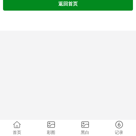
返回首页
首页
彩图
黑白
记录