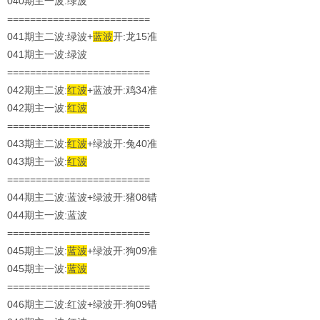
040期主一波:绿波
=========================
041期主二波:绿波+
蓝波
开:龙15准
041期主一波:绿波
=========================
042期主二波:
红波
+蓝波开:鸡34准
042期主一波:
红
波
=========================
043期主二波:
红波
+绿波开:兔40准
043期主一波:
红波
=========================
044期主二波:蓝波+绿波开:猪08错
044期主一波:
蓝
波
=========================
045期主二波:
蓝波
+绿波开:狗09准
045期主一波:
蓝波
=========================
046期主二波:红波+绿波开:狗09错