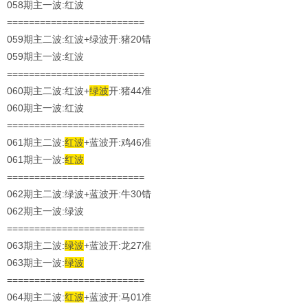
058期主一波:红波
=========================
059期主二波:红波+绿波开:猪20错
059期主一波:红波
=========================
060期主二波:红波+
绿波
开:猪44准
060期主一波:红波
=========================
061期主二波:
红波
+蓝波开:鸡46准
061期主一波:
红波
=========================
062期主二波:绿波+蓝波开:牛30错
062期主一波:绿波
=========================
063期主二波:
绿波
+蓝波开:龙27准
063期主一波:
绿波
=========================
064期主二波:
红波
+蓝波开:马01准