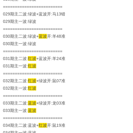
=========================
029期主二波:绿波+蓝波开:马13错
029期主一波:绿波
=========================
030期主二波:绿波+
蓝波
开:羊48准
030
期主一波:绿波
=========================
031期主二波:
红波
+蓝波开:羊24准
031期主一波:
红波
=========================
032期主二波:
红波
+绿波开:鼠07准
032期主一波:
红波
=========================
033期主二波:
蓝波
+绿波开:龙03准
033期主一波:
蓝
波
=========================
034期主二波:蓝波+
红波
开:鼠19准
034期主一波:蓝波