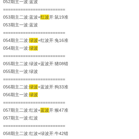
052期主一波:蓝波
=========================
053期主二波:蓝波+
红波
开:鼠19准
053期主一波:蓝波
=========================
054期主二波:
绿波
+红波开:兔16准
054期主一波:
绿波
=========================
055期主二波:绿波+蓝波开:猪08错
055期主一波:绿波
=========================
056期主二波:
绿波
+蓝波开:狗33准
056期主一波:
绿波
=========================
057期主二波:红波+
蓝波
开:猴47准
057期主一波:
红
波
=========================
058期主二波:红波+绿波开:牛42错