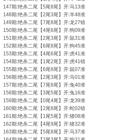
147期:绝杀二尾【5尾8尾】开:马13准
148期:绝杀二尾【2尾3尾】开:羊48准
149期:绝杀二尾【7尾8尾】开:龙27错
150期:绝杀二尾【4尾6尾】开:狗09准
151期:绝杀二尾【2尾3尾】开:鼠31准
152期:绝杀二尾【6尾8尾】开:狗45准
153期:绝杀二尾【4尾6尾】开:虎41准
154期:绝杀二尾【1尾2尾】开:虎41错
155期:绝杀二尾【6尾8尾】开:鼠07准
156期:绝杀二尾【2尾3尾】开:马01准
157期:绝杀二尾【7尾8尾】开:兔40准
158期:绝杀二尾【3尾5尾】开:兔16准
159期:绝杀二尾【0尾4尾】开:龙39准
160期:绝杀二尾【2尾8尾】开:蛇02错
161期:绝杀二尾【1尾5尾】开:猪08准
162期:绝杀二尾【4尾9尾】开:猪32准
163期:绝杀二尾【5尾8尾】开:马37准
164期:绝杀二尾【2尾3尾】开:狗21准