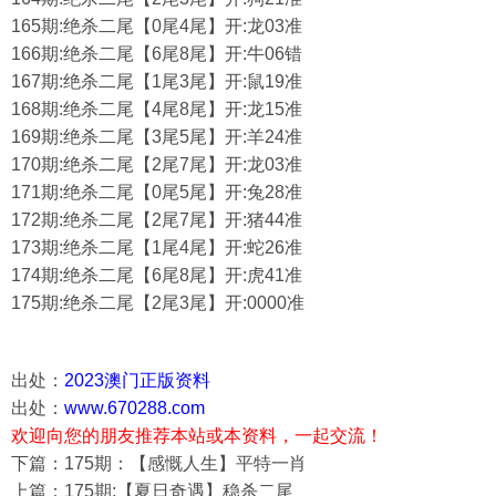
165期:绝杀二尾【0尾4尾】开:龙03准
166期:绝杀二尾【6尾8尾】开:牛06错
167期:绝杀二尾【1尾3尾】开:鼠19准
168期:绝杀二尾【4尾8尾】开:龙15准
169期:绝杀二尾【3尾5尾】开:羊24准
170期:绝杀二尾【2尾7尾】开:龙03准
171期:绝杀二尾【0尾5尾】开:兔28准
172期:绝杀二尾【2尾7尾】开:猪44准
173期:绝杀二尾【1尾4尾】开:蛇26准
174期:绝杀二尾【6尾8尾】开:虎41准
175期:绝杀二尾【2尾3尾】开:0000准
出处：
2023澳门正版资料
出处：
www.670288.com
欢迎向您的朋友推荐本站或本资料，一起交流！
下篇：175期：【感慨人生】平特一肖
上篇：175期:【夏日奇遇】稳杀二尾